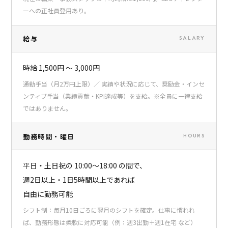
ーへの正社員登用あり。
給与
SALARY
時給 1,500円 〜 3,000円
通勤手当（月2万円上限）／ 実績や状況に応じて、奨励金・インセ
ンティブ手当（業績貢献・KPI達成等）を支給。※全員に一律支給
ではありません。
勤務時間・曜日
HOURS
平日・土日祝の 10:00〜18:00 の間で、
週2日以上・1日5時間以上であれば
自由に勤務可能
シフト制：毎月10日ごろに翌月のシフトを確定。仕事に慣れれ
ば、勤務形態は柔軟に対応可能（例：週3出勤＋週1在宅 など）