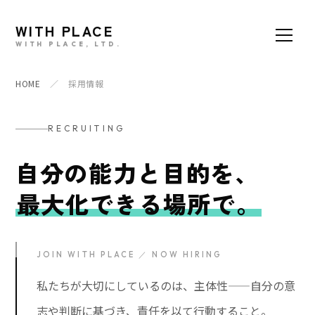
WITH PLACE
WITH PLACE, LTD.
HOME
／
採用情報
RECRUITING
自分の能力と目的を、
最大化できる場所で。
JOIN WITH PLACE ／ NOW HIRING
私たちが大切にしているのは、
主体性
——自分の意
志や判断に基づき、責任を以て行動すること。