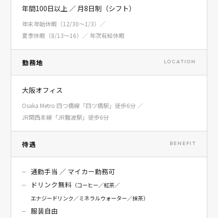
年間100日以上 ／ 月8日制（シフト）
年末年始休暇（12/30〜1/3）／
夏季休暇（8/13〜16）／ 年次有給休暇
勤務地
LOCATION
大阪オフィス
Osaka Metro 四つ橋線「四ツ橋駅」徒歩6分 ／
JR関西本線「JR難波駅」徒歩6分
待遇
BENEFIT
通勤手当 ／ マイカー勤務可
ドリンク無料
（コーヒー／紅茶／
エナジードリンク／ミネラルウォーター／抹茶）
服装自由