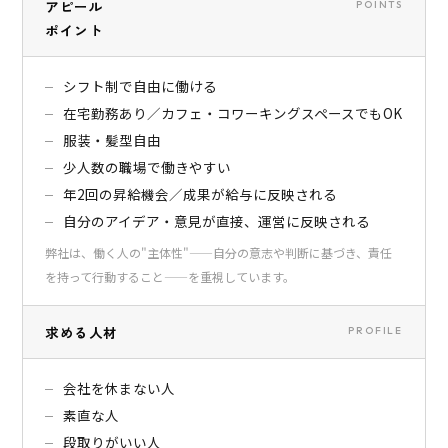
アピール
POINTS
ポイント
シフト制で自由に働ける
在宅勤務あり／カフェ・コワーキングスペースでもOK
服装・髪型自由
少人数の職場で働きやすい
年2回の昇給機会／成果が給与に反映される
自分のアイデア・意見が直接、運営に反映される
弊社は、働く人の"主体性"——自分の意志や判断に基づき、責任
を持って行動すること——を重視しています。
求める人材
PROFILE
会社を休まない人
素直な人
段取りがいい人