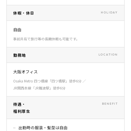
休暇・休日
HOLIDAY
自由
事前共有で旅行等の長期休暇も可能です。
勤務地
LOCATION
大阪オフィス
Osaka Metro 四つ橋線「四ツ橋駅」徒歩6分 ／
JR関西本線「JR難波駅」徒歩6分
待遇・
BENEFIT
福利厚生
出勤時の服装・髪型は自由