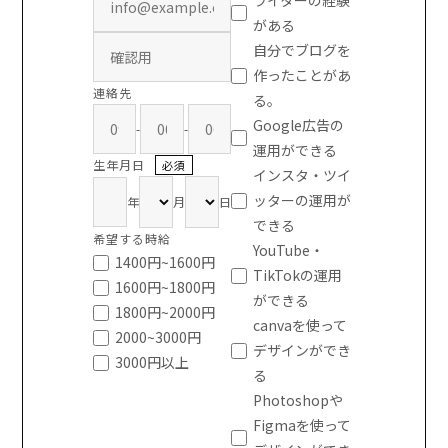
ライターの経験
がある
自分でブログを
作ったことがあ
連絡先
る。
Google広告の
-
-
運用ができる
生年月日
必須
インスタ・ツイ
ッターの運用が
年
月
日
できる
希望する時給
YouTube・
1400円~1600円
TikTokの運用
1600円~1800円
ができる
1800円~2000円
canvaを使って
2000~3000円
デザインができ
3000円以上
る
Photoshopや
Figmaを使って