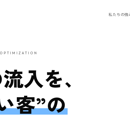
私たちの強
 OPTIMIZATION
の流入を、
い客”の