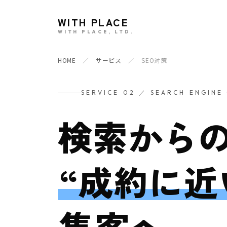
WITH PLACE
WITH PLACE, LTD.
HOME
／
サービス
／
SEO対策
SERVICE 02 ／ SEARCH ENGINE
検索から
“成約に近
集客へ。