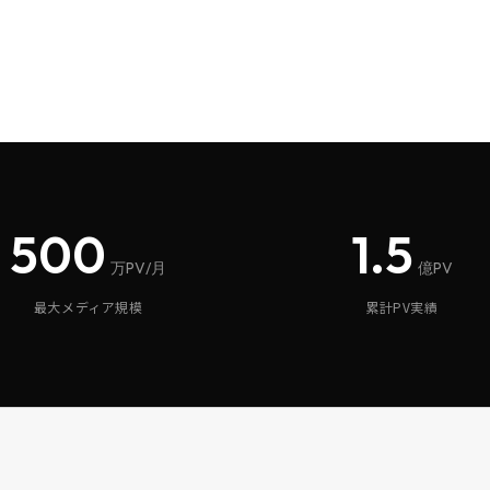
500
1.5
万PV/月
億PV
最大メディア規模
累計PV実績